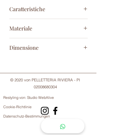
24/48 ore
Caratteristiche
scomparto principale
Materiale
taschino posteriore con lampo
taschino interno con lampo
100% Vera Pelle
fodera in cotone
Dimensione
tracolla regolabile da 60cm a 120cm
A: 21cm
L: 27cm
P: 10cm
© 2020 von PELLETTERIA RIVIERA - PI
02008680304
Restyling von:
Studio WebAlive
Cookie-Richtlinie
Datenschutz-Bestimmungen