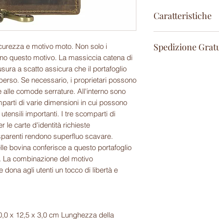
Caratteristiche
moschettone da 45
Spedizione Gratu
icurezza e motivo moto. Non solo i
8 scomparti per sc
anno questo motivo. La massiccia catena di
2 scomparti per ba
48/72 ore
3 tasche aperte
ura a scatto assicura che il portafoglio
2 scomparti con fine
perso. Se necessario, i proprietari possono
2 scomparti con cer
 alle comode serrature. All'interno sono
1 tasca portamonet
parti di varie dimensioni in cui possono
 utensili importanti. I tre scomparti di
 le carte d'identità richieste
sparenti rendono superfluo scavare.
lle bovina conferisce a questo portafoglio
e. La combinazione del motivo
e dona agli utenti un tocco di libertà e
10,0 x 12,5 x 3,0 cm Lunghezza della