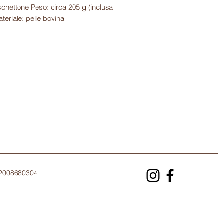
chettone Peso: circa 205 g (inclusa
teriale: pelle bovina
02008680304